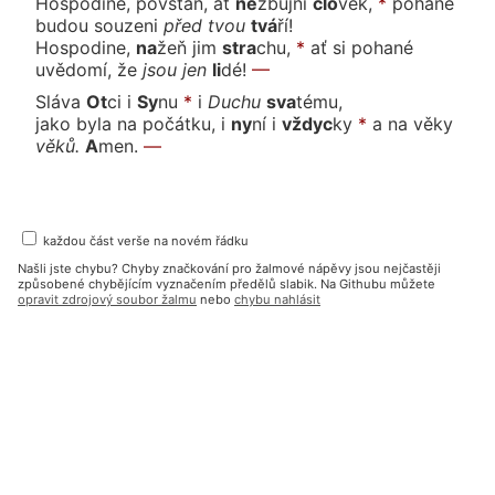
Hospodine, povstaň, ať
ne
zbuj
ní
člo
věk,
*
pohané
budou souze
ni
před
tvou
tvá
ří!
Hospodine,
na
žeň
jim
stra
chu,
*
ať si pohané
uvědomí,
že
jsou
jen
li
dé!
—
Sláva
Ot
ci
i
Sy
nu
*
i
Du
chu
sva
té
mu,
jako byla na počátku, i
ny
ní
i
vždyc
ky
*
a na vě
ky
vě
ků.
A
men.
—
každou část verše na novém řádku
Našli jste chybu? Chyby značkování pro žalmové nápěvy jsou nejčastěji
způsobené chybějícím vyznačením předělů slabik. Na Githubu můžete
opravit zdrojový soubor žalmu
nebo
chybu nahlásit