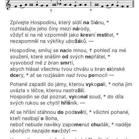
Zpívejte Hospodinu, který síd
lí
na
Si
ó
nu,
*
rozhlašujte jeho či
ny
me
zi
ná
ro
dy,
vždyť si na ně vzpomněl ja
ko
krev
ní
msti
tel,
*
nezapomněl na výkři
ky
u
bo
žá
ků.
—
Hospodine, smiluj se
na
de
mnou,
†
pohleď na mé
soužení, které sná
ším
od
svých
ne
přá
tel,
*
vysvo
boď
mě
z bran
smr
ti,
abych hlásal všechnu tvou chválu u bran
si
ón
ské
dce
ry,
*
ať se rozjá
sám
nad
tvou
po
mo
cí!
—
Pohané zapadli do jámy, kte
rou
vy
ko
pa
li,
*
noha jim
uvázla v léčce, kte
rou
na
stra
ži
li.
Hospodin se dal po
znat,
vy
ko
nal
soud,
*
do díla
svých rukou
se
chy
til
hříš
ník.
—
Ať se hříšní stáh
nou
do
pod
svě
tí,
*
všichni pohané,
kteří
ne
dba
jí
o
Bo
ha,
neboť nebude navěky za
po
me
nut
chu
dák,
*
naděje
ubohých
ne
za
jde
na
vždy!
—