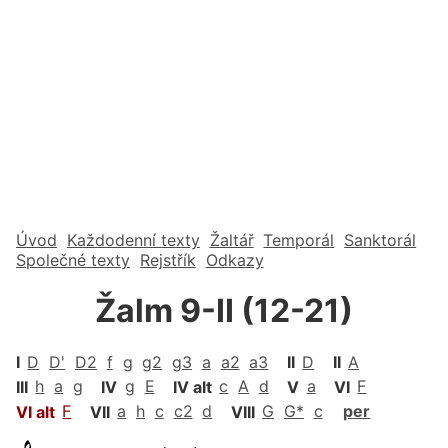
Úvod
Každodenní texty
Žaltář
Temporál
Sanktorál
Společné texty
Rejstřík
Odkazy
Žalm 9-II (12-21)
I
D
D'
D2
f
g
g2
g3
a
a2
a3
II
D
II
A
III
h
a
g
IV
g
E
IV alt
c
A
d
V
a
VI
F
VI alt
F
VII
a
h
c
c2
d
VIII
G
G*
c
per