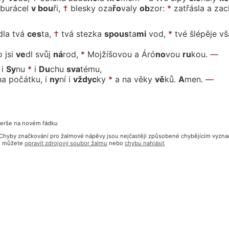
 burácel
v bou
ři,
†
blesky oza
řo
va
ly
ob
zor:
*
zatřásla a za
c
la tvá
ces
ta,
†
tvá stez
ka
spous
ta
mi
vod,
*
tvé šlépěje v
 jsi
ve
dl
svůj
ná
rod,
*
Mojžíšovou a Á
ró
no
vou
ru
kou.
—
i
Sy
nu
*
i
Du
chu
sva
té
mu,
na počátku, i
ny
ní
i
vždyc
ky
*
a na vě
ky
vě
ků.
A
men.
—
verše na novém řádku
? Chyby značkování pro žalmové nápěvy jsou nejčastěji způsobené chybějícím vyzn
bu můžete
opravit zdrojový soubor žalmu
nebo
chybu nahlásit