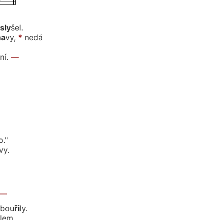
sly
šel.
na
vy,
*
nedá
ní.
—
o."
vy.
—
bou
ři
ly.
lem.