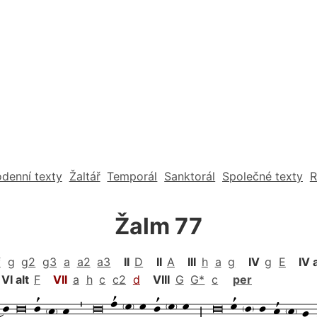
denní texty
Žaltář
Temporál
Sanktorál
Společné texty
R
Žalm 77
f
g
g2
g3
a
a2
a3
II
D
II
A
III
h
a
g
IV
g
E
IV 
VI alt
F
VII
a
h
c
c2
d
VIII
G
G*
c
per