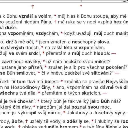
se k Bohu
vzná
ší
a
vo
lám,
*
můj hlas k Bohu stoupá,
a
by
mě
ho soužení hledám
Pá
na,
†
má ruka se v noci vzpí
ná
bez
ú
má
du
še.
Boha
vzpo
mí
nám,
vzdy
chám,
*
když uvažu
ji,
můj
duch
ma
lát
nku
dr
žíš
mé
o
či,
*
jsem zmaten a
ne
schop
ný
slo
va.
o
dáv
ných
dnech,
*
na zašlá
lé
ta
si
vzpo
mí
nám.
ažu
ji
ve
svém
srd
ci,
*
přemítám
a
můj
duch
hlou
bá:
—
n
za
vrh
nout
na
vě
ky,
*
už nám neu
ká
že
svou
mi
lost?
 usta
ne
je
ho
pří
zeň,
*
zrušen je slib pro všech
na
po
ko
le
ní?
se
Bůh
smi
lo
vat,
*
či v hněvu zadržel
své
sli
to
vá
ní?"
—
řekl: "
V tom
tkví
má
bo
lest:
*
změnila se pravi
ce
Nej
vyš
ší
h
m na Hospo
di
no
vy
či
ny,
*
ano, vzpomínám na
dáv
né
tvé
di
všech
na
tvá
dí
la,
*
přemí
tám
o
tvých
skut
cích.
—
té
je
tvé
cho
vá
ní:
*
který bůh je tak veli
ký
ja
ko
Bůh
náš?
 kte
rý
či
ní
di
vy,
*
národům jsi
dal
po
znat
svou
moc.
nem jsi vy
kou
pil
svůj
ná
rod,
*
Jakubovy a Jo
se
fo
vy
sy
ny.
vody,
Bo
že,
†
uzřely tě vody,
a
zdě
si
ly
se,
*
i hlubiny
se
roz
ly
vo
du,
†
oblaka za
du
ně
la
hro
mem
*
a tvé šípy
šle
ha
ly
ko