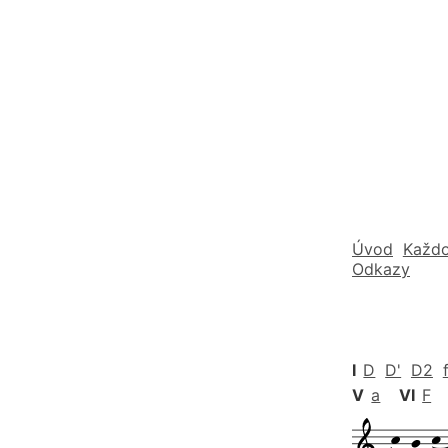
Úvod
Každo
Odkazy
I
D
D'
D2
V
a
VI
F