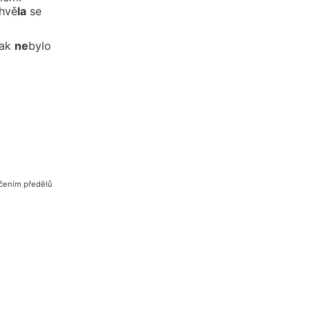
hvě
la
se
šak
ne
by
lo
ačením předělů