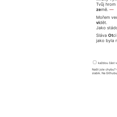
Tvůj hrom
ze
mě.
—
Mořem ved
vi
dět.
Jako stádo
Sláva
Ot
ci
jako byla 
každou část 
Našli jste chybu
slabik. Na Githu