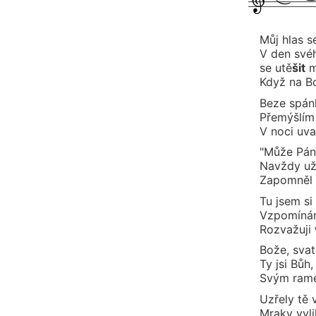
Můj hlas 
V den své
se u
tě
šit
Když na 
Beze spá
Přemýš
lím
V noci uv
"Může Pá
Navždy už
Zapo
mněl
Tu jsem si 
Vzpomíná
Rozvažuji
Bože, sva
Ty jsi Bůh,
Svým rame
Uzřely tě 
Mraky vyli