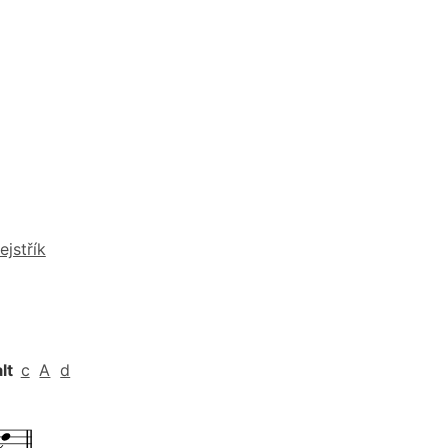
ejstřík
alt
c
A
d