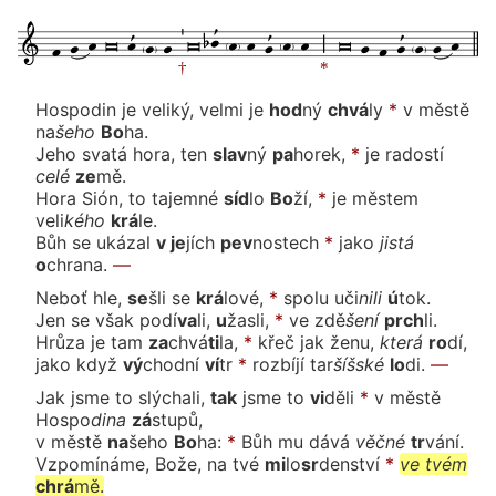
Hospodin je veliký, velmi
je
hod
ný
chvá
ly
*
v městě
na
še
ho
Bo
ha.
Jeho svatá hora,
ten
slav
ný
pa
ho
rek,
*
je rados
tí
ce
lé
ze
mě.
Hora Sión, to tajem
né
síd
lo
Bo
ží,
*
je městem
ve
li
ké
ho
krá
le.
Bůh se uká
zal
v je
jích
pev
nos
tech
*
ja
ko
jis
tá
o
chra
na.
—
Neboť hle,
se
šli
se
krá
lo
vé,
*
spolu u
či
ni
li
ú
tok.
Jen se však po
dí
va
li,
u
žas
li,
*
ve
zdě
še
ní
prch
li.
Hrůza je
tam
za
chvá
ti
la,
*
křeč jak že
nu,
kte
rá
ro
dí,
jako když
vý
chod
ní
ví
tr
*
rozbíjí
tar
šíš
ské
lo
di.
—
Jak jsme to slýchali,
tak
jsme
to
vi
dě
li
*
v městě
Hos
po
di
na
zá
stu
pů,
v městě
na
še
ho
Bo
ha:
*
Bůh mu dá
vá
věč
né
tr
vá
ní.
Vzpomínáme, Bože, na
tvé
mi
lo
sr
den
ství
*
ve
tvém
chrá
mě.