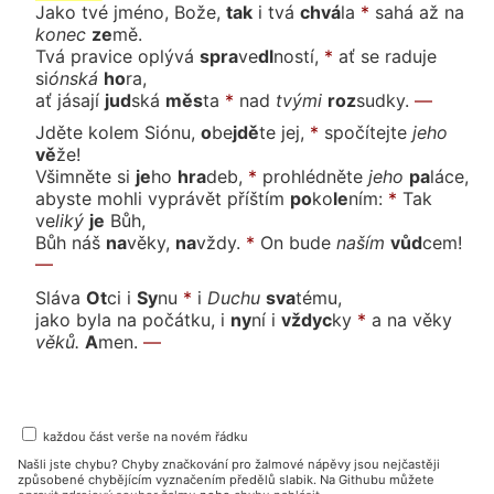
Jako tvé jméno, Bože,
tak
i
tvá
chvá
la
*
sahá až
na
ko
nec
ze
mě.
Tvá pravice oplý
vá
spra
ve
dl
nos
tí,
*
ať se raduje
si
ón
ská
ho
ra,
ať jása
jí
jud
ská
měs
ta
*
nad
tvý
mi
roz
sud
ky.
—
Jděte kolem Sió
nu,
o
be
jdě
te
jej,
*
spočítej
te
je
ho
vě
že!
Všimněte
si
je
ho
hra
deb,
*
prohlédně
te
je
ho
pa
lá
ce,
abyste mohli vyprávět příš
tím
po
ko
le
ním:
*
Tak
ve
li
ký
je
Bůh,
Bůh náš
na
vě
ky,
na
vždy.
*
On bu
de
na
ším
vůd
cem!
—
Sláva
Ot
ci
i
Sy
nu
*
i
Du
chu
sva
té
mu,
jako byla na počátku, i
ny
ní
i
vždyc
ky
*
a na vě
ky
vě
ků.
A
men.
—
každou část verše na novém řádku
Našli jste chybu? Chyby značkování pro žalmové nápěvy jsou nejčastěji
způsobené chybějícím vyznačením předělů slabik. Na Githubu můžete