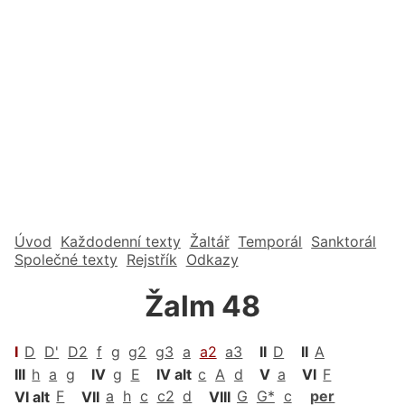
Úvod
Každodenní texty
Žaltář
Temporál
Sanktorál
Společné texty
Rejstřík
Odkazy
Žalm 48
I
D
D'
D2
f
g
g2
g3
a
a2
a3
II
D
II
A
III
h
a
g
IV
g
E
IV alt
c
A
d
V
a
VI
F
VI alt
F
VII
a
h
c
c2
d
VIII
G
G*
c
per