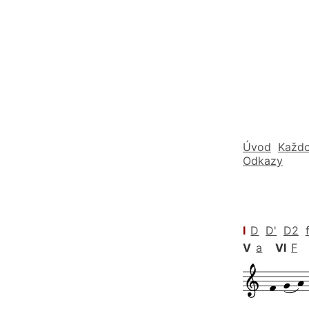
Úvod
Každo
Odkazy
I
D
D'
D2
V
a
VI
F