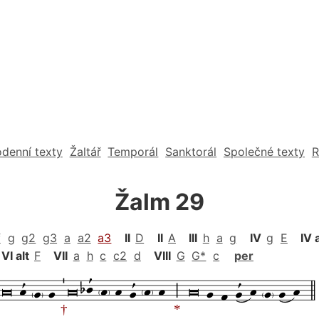
denní texty
Žaltář
Temporál
Sanktorál
Společné texty
R
Žalm 29
f
g
g2
g3
a
a2
a3
II
D
II
A
III
h
a
g
IV
g
E
IV 
VI alt
F
VII
a
h
c
c2
d
VIII
G
G*
c
per