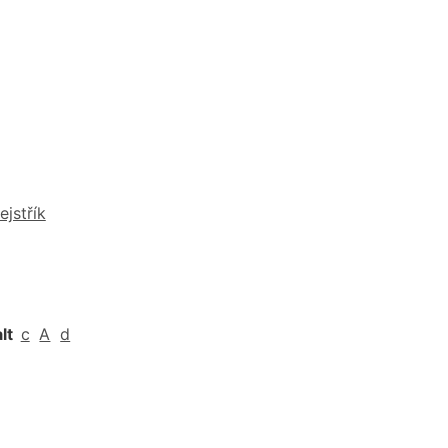
ejstřík
alt
c
A
d