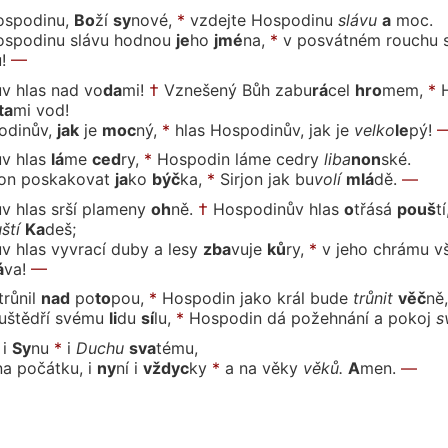
ospodi
nu,
Bo
ží
sy
no
vé,
*
vzdejte Hospodi
nu
slá
vu
a
moc.
ospodinu slávu hod
nou
je
ho
jmé
na,
*
v posvátném rouchu s
!
—
v hlas nad vo
da
mi!
†
Vznešený Bůh za
bu
rá
cel
hro
mem,
*
ta
mi
vod!
odi
nův,
jak
je
moc
ný,
*
hlas Hospodinův, jak
je
vel
ko
le
pý!
ův
hlas
lá
me
ced
ry,
*
Hospodin láme ced
ry
li
ba
non
ské.
non poskako
vat
ja
ko
býč
ka,
*
Sirjon jak
bu
vo
lí
mlá
dě.
—
v hlas srší plameny
oh
ně.
†
Hospodinův hlas
o
třá
sá
pouš
tí
uš
tí
Ka
deš;
v hlas vyvrací duby a lesy
zba
vu
je
ků
ry,
*
v jeho chrámu v
á
va!
—
trů
nil
nad
po
to
pou,
*
Hospodin jako král bu
de
trů
nit
věč
ně,
uštědří své
mu
li
du
sí
lu,
*
Hospodin dá požehnání a po
koj
s
i
Sy
nu
*
i
Du
chu
sva
té
mu,
na počátku, i
ny
ní
i
vždyc
ky
*
a na vě
ky
vě
ků.
A
men.
—