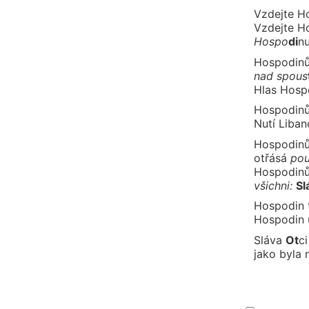
Vzdejte H
Vzdejte H
Hos
po
di
nu
Hospodinů
nad
spous
Hlas Hosp
Hospodin
Nutí Liba
Hospodinů
otřá
sá
po
Hospodinů
všich
ni:
Sl
Hospodin 
Hospodin 
Sláva
Ot
ci
jako byla 