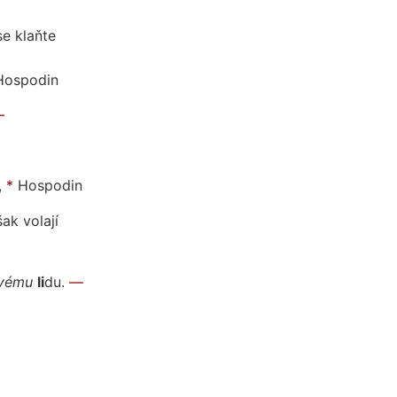
e klaň
te
Hospo
din
—
,
*
Hospodin
šak vola
jí
vé
mu
li
du.
—