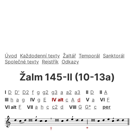
Úvod
Každodenní texty
Žaltář
Temporál
Sanktorál
Společné texty
Rejstřík
Odkazy
Žalm 145-II (10-13a)
I
D
D'
D2
f
g
g2
g3
a
a2
a3
II
D
II
A
III
h
a
g
IV
g
E
IV alt
c
A
d
V
a
VI
F
VI alt
F
VII
a
h
c
c2
d
VIII
G
G*
c
per