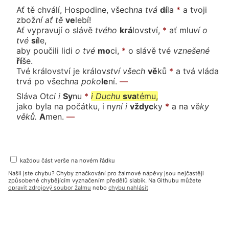
Ať tě chválí, Hospodine,
všech
na
tvá
dí
la
*
a tvoji
zbož
ní
ať
tě
ve
le
bí!
Ať vypravují o slá
vě
tvé
ho
krá
lov
ství,
*
ať mlu
ví
o
tvé
sí
le,
aby poučili li
di
o
tvé
mo
ci,
*
o slávě tvé
vzne
še
né
ří
še.
Tvé království je krá
lov
ství
všech
vě
ků
*
a tvá vláda
trvá po všech
na
po
ko
le
ní.
—
Sláva
Ot
ci
i
Sy
nu
*
i
Du
chu
sva
té
mu,
jako byla na počátku, i
ny
ní
i
vždyc
ky
*
a na vě
ky
vě
ků.
A
men.
—
každou část verše na novém řádku
Našli jste chybu? Chyby značkování pro žalmové nápěvy jsou nejčastěji
způsobené chybějícím vyznačením předělů slabik. Na Githubu můžete
opravit zdrojový soubor žalmu
nebo
chybu nahlásit