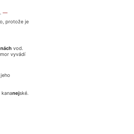
.
—
o, pro
to
že
je
i
nách
vod.
omor
vy
vá
dí
je
ho
ka
na
nej
ské.