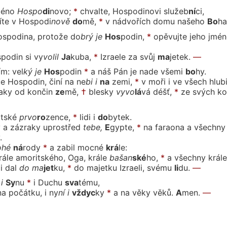
mé
no
Hos
po
di
no
vo;
*
chvalte, Hospodino
vi
slu
žeb
ní
ci,
žíte v Hospo
di
no
vě
do
mě,
*
v nádvořích domu
na
še
ho
Bo
ha
ospodina, protože
do
brý
je
Hos
po
din,
*
opěvujte jeho jmén
podin si
vy
vo
lil
Ja
ku
ba,
*
Izrae
le
za
svůj
ma
je
tek.
—
ím:
vel
ký
je
Hos
po
din
*
a náš Pán je na
de
vše
mi
bo
hy.
e Hospodin, činí na
ne
bi
i
na
ze
mi,
*
v moři i ve
všech
hlu
b
raky od končin
ze
mě,
†
bles
ky
vy
vo
lá
vá
déšť,
*
ze svých k
t
ské
pr
vo
ro
zen
ce,
*
li
di
i
do
by
tek.
y a zázraky upro
střed
te
be,
E
gyp
te,
*
na faraona a všechny 
.
o
hé
ná
ro
dy
*
a za
bil
moc
né
krá
le:
rále amoritského, Oga, krá
le
ba
šan
ské
ho,
*
a všechny krá
le
mi
dal
do
ma
jet
ku,
*
do majetku Izrae
li,
své
mu
li
du.
—
i
Sy
nu
*
i
Du
chu
sva
té
mu,
na počátku, i
ny
ní
i
vždyc
ky
*
a na vě
ky
vě
ků.
A
men.
—