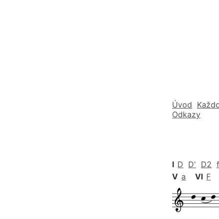
Úvod
Každo
Odkazy
I
D
D'
D2
V
a
VI
F