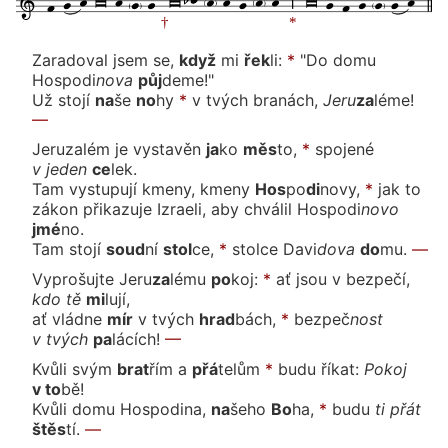
Zaradoval jsem
se,
když
mi
řek
li:
*
"Do domu
Hospo
di
no
va
půj
de
me!"
Už sto
jí
na
še
no
hy
*
v tvých bra
nách,
Je
ru
za
lé
me!
—
Jeruzalém je vysta
věn
ja
ko
měs
to,
*
spoje
né
v je
den
ce
lek.
Tam vystupují kmeny, kme
ny
Hos
po
di
no
vy,
*
jak to
zákon přikazuje Izraeli, aby chválil Hospo
di
no
vo
jmé
no.
Tam sto
jí
soud
ní
stol
ce,
*
stolce Da
vi
do
va
do
mu.
—
Vyprošujte Jeru
za
lé
mu
po
koj:
*
ať jsou v bezpe
čí,
kdo
tě
mi
lují,
ať vlád
ne
mír
v tvých
hrad
bách,
*
bez
peč
nost
v tvých
pa
lá
cích!
—
Kvůli svým
brat
řím
a
přá
te
lům
*
budu ří
kat:
Po
koj
v to
bě!
Kvůli domu Hospodina,
na
še
ho
Bo
ha,
*
bu
du
ti
přát
štěs
tí.
—