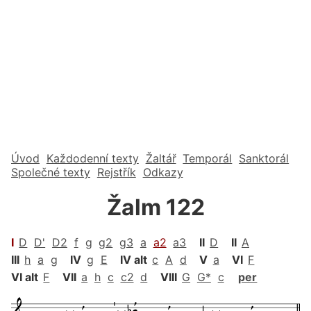
Úvod
Každodenní texty
Žaltář
Temporál
Sanktorál
Společné texty
Rejstřík
Odkazy
Žalm 122
I
D
D'
D2
f
g
g2
g3
a
a2
a3
II
D
II
A
III
h
a
g
IV
g
E
IV alt
c
A
d
V
a
VI
F
VI alt
F
VII
a
h
c
c2
d
VIII
G
G*
c
per