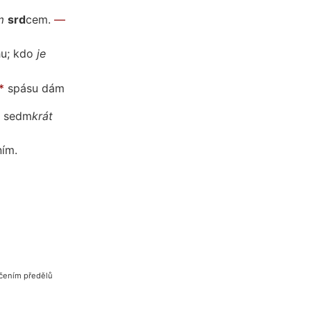
m
srd
cem.
—
u;
kdo
je
*
spásu dám
,
se
dm
krát
ním.
ačením předělů