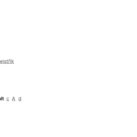
ejstřík
alt
c
A
d