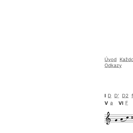
Úvod
Každo
Odkazy
I
D
D'
D2
V
a
VI
F