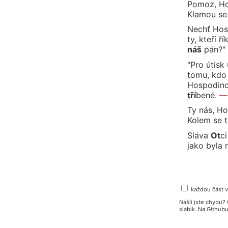
Pomoz, H
Klamou se
Nechť Hos
ty, kteří ř
náš
pán?"
"Pro útisk
tomu,
kdo
Hospodino
tří
be
né.
—
Ty nás, Ho
Kolem se t
Sláva
Ot
ci
jako byla 
každou část 
Našli jste chybu
slabik. Na Githu