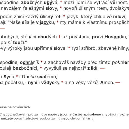
ospodi
ne,
zbož
ných
u
bý
vá,
*
mezi lidmi se
vy
trá
cí
věr
nost.
 navzájem fa
leš
ný
mi
slo
vy,
*
hovoří úlisným rtem,
dvo
ja
ký
podin zničí kaž
dý
ú
lis
ný
ret,
*
jazyk, který
chlu
bi
vě
mlu
ví,
íkají: "Naše
sí
la
je
v ja
zy
ku,
*
rty máme k vlastnímu prospě
ch
—
 ubohých, sténání
chu
dých
†
už povsta
nu,
pra
ví
Hos
po
din,
po
ní
tou
ží."
vy výroky jsou
u
přím
ná
slo
va,
*
ryzí stříbro, zbavené hlíny
s
po
di
ne,
o
chrá
níš
*
a zachováš navždy před tím
to
po
ko
le
oula
jí
bez
bož
ní
ci,
*
vyvyšují se
nej
hor
ší
z li
dí.
—
i
Sy
nu
*
i
Du
chu
sva
té
mu,
na počátku, i
ny
ní
i
vždyc
ky
*
a na vě
ky
vě
ků.
A
men.
—
verše na novém řádku
? Chyby značkování pro žalmové nápěvy jsou nejčastěji způsobené chybějícím vyzn
bu můžete
opravit zdrojový soubor žalmu
nebo
chybu nahlásit