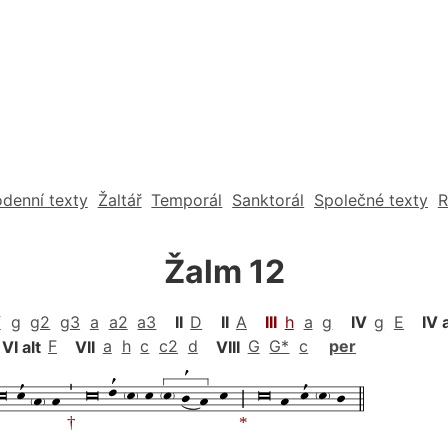
denní texty
Žaltář
Temporál
Sanktorál
Společné texty
R
Žalm 12
f
g
g2
g3
a
a2
a3
II
D
II
A
III
h
a
g
IV
g
E
IV 
VI alt
F
VII
a
h
c
c2
d
VIII
G
G*
c
per