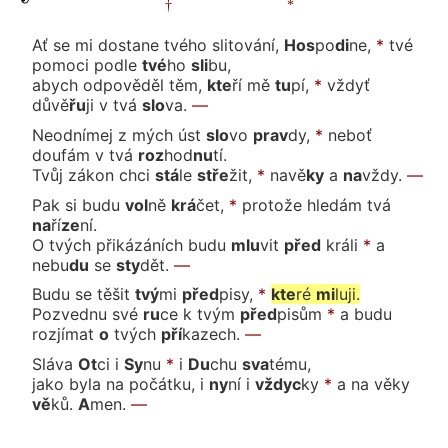
Ať se mi dostane tvého slitová
ní,
Hos
po
di
ne,
*
tvé
pomoci po
dle
tvé
ho
sli
bu,
abych odpověděl těm,
kte
ří
mě
tu
pí,
*
vždyť
důvě
řu
ji
v tvá
slo
va.
—
Neodnímej z mých
úst
slo
vo
prav
dy,
*
neboť
doufám
v tvá
roz
hod
nu
tí.
Tvůj zákon
chci
stá
le
stře
žit,
*
na
vě
ky
a
na
vždy.
—
Pak si bu
du
vol
ně
krá
čet,
*
protože hledám
tvá
na
ří
ze
ní.
O tvých přikázáních bu
du
mlu
vit
před
krá
li
*
a
ne
bu
du
se
sty
dět.
—
Budu se tě
šit
tvý
mi
před
pi
sy,
*
kte
ré
mi
lu
ji.
Pozvednu své
ru
ce
k tvým
před
pi
sům
*
a budu
rozjí
mat
o
tvých
pří
ka
zech.
—
Sláva
Ot
ci
i
Sy
nu
*
i
Du
chu
sva
té
mu,
jako byla na počátku, i
ny
ní
i
vždyc
ky
*
a na vě
ky
vě
ků.
A
men.
—