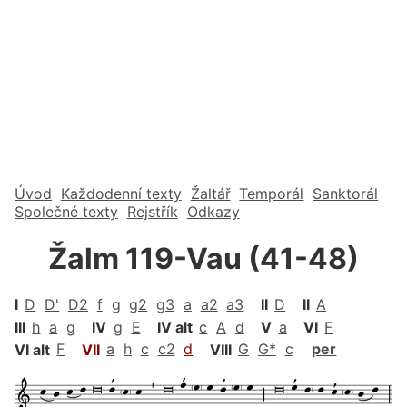
Úvod
Každodenní texty
Žaltář
Temporál
Sanktorál
Společné texty
Rejstřík
Odkazy
Žalm 119-Vau (41-48)
I
D
D'
D2
f
g
g2
g3
a
a2
a3
II
D
II
A
III
h
a
g
IV
g
E
IV alt
c
A
d
V
a
VI
F
VI alt
F
VII
a
h
c
c2
d
VIII
G
G*
c
per