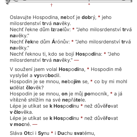
Oslavujte Hospodina,
ne
boť
je
dob
rý,
*
jeho
milosrden
ství
tr
vá
na
vě
ky.
Nechť řekne
dům
Iz
ra
e
lův:
*
"Jeho milosrden
ství
tr
vá
na
vě
ky."
Nechť
řek
ne
dům
Á
ró
nův:
*
"Jeho milosrden
ství
tr
vá
na
vě
ky."
Nechť řeknou ti, kdo se bo
jí
Hos
po
di
na:
*
"Jeho
milosrden
ství
tr
vá
na
vě
ky."
—
V soužení jsem vo
lal
Hos
po
di
na,
*
Hospodin mě
vyslyšel
a
vy
svo
bo
dil.
Hospodin je se
mnou,
ne
bo
jím
se,
*
co by mi mohl
u
dě
lat
člo
věk?
Hospodin je se mnou,
on
je
můj
po
moc
ník,
*
a já
vítězně shlížím na
své
ne
přá
te
le.
Lépe je utíkat
se
k Hos
po
di
nu
*
než dů
vě
řo
vat
v člo
vě
ka.
Lépe je utíkat
se
k Hos
po
di
nu
*
než dů
vě
řo
vat
v moc
né.
—
Sláva
Ot
ci
i
Sy
nu
*
i
Du
chu
sva
té
mu,