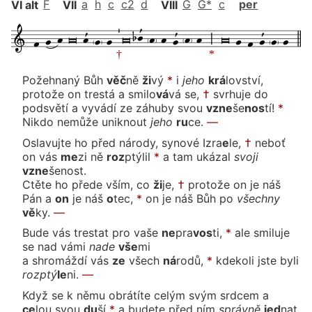
VI alt
F
VII
a
h
c
c2
d
VIII
G
G*
c
per
Požehnaný
Bůh
věč
ně
ži
vý
*
i
je
ho
krá
lov
ství,
protože on trestá a smilo
vá
vá
se,
†
svrhuje do
podsvětí a vyvádí ze záhuby
svou
vzne
še
nos
tí!
*
Nikdo nemůže unik
nout
je
ho
ru
ce.
—
Oslavujte ho před národy, synové Izra
e
le,
†
neboť
on vás
me
zi
ně
roz
ptý
lil
*
a tam uká
zal
svo
ji
vzne
še
nost.
Ctěte ho přede vším, co
ži
je,
†
protože on je náš
Pán a
on
je
náš
o
tec,
*
on je náš Bůh
po
všech
ny
vě
ky.
—
Bude vás trestat pro va
še
ne
pra
vos
ti,
*
ale smiluje
se nad vá
mi
na
de
vše
mi
a shromáždí
vás
ze
všech
ná
ro
dů,
*
kdekoli jste by
li
roz
ptý
le
ni.
—
Když se k němu obrátíte celým svým srdcem a
ce
lou
svou
du
ší
*
a budete před
ním
správ
ně
jed
nat,