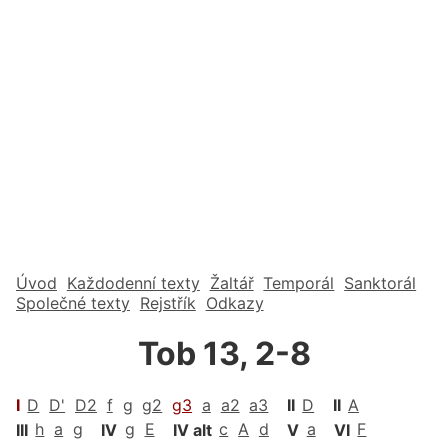
Úvod
Každodenní texty
Žaltář
Temporál
Sanktorál
Společné texty
Rejstřík
Odkazy
Tob 13, 2-8
I
D
D'
D2
f
g
g2
g3
a
a2
a3
II
D
II
A
III
h
a
g
IV
g
E
IV alt
c
A
d
V
a
VI
F