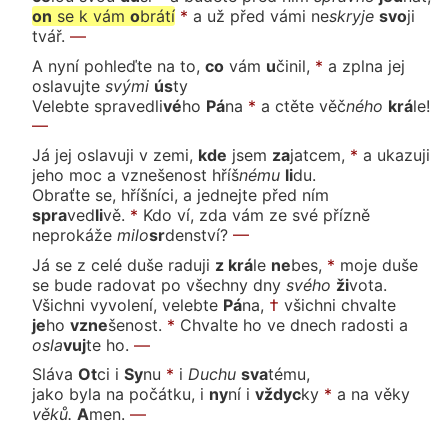
on
se
k vám
o
brá
tí
*
a už před vámi
ne
skry
je
svo
ji
tvář.
—
A nyní pohleďte na
to,
co
vám
u
či
nil,
*
a zplna jej
oslavuj
te
svý
mi
ús
ty
Velebte spraved
li
vé
ho
Pá
na
*
a ctěte
věč
né
ho
krá
le!
—
Já jej oslavuji v ze
mi,
kde
jsem
za
jat
cem,
*
a ukazuji
jeho moc a vznešenost
hříš
né
mu
li
du.
Obraťte se, hříšníci, a jednejte před
ním
spra
ved
li
vě.
*
Kdo ví, zda vám ze své přízně
neproká
že
mi
lo
sr
den
ství?
—
Já se z celé duše radu
ji
z krá
le
ne
bes,
*
moje duše
se bude radovat po všechny
dny
své
ho
ži
vo
ta.
Všichni vyvolení, velebte
Pá
na,
†
všichni chval
te
je
ho
vzne
še
nost.
*
Chvalte ho ve dnech radosti
a
o
sla
vuj
te
ho.
—
Sláva
Ot
ci
i
Sy
nu
*
i
Du
chu
sva
té
mu,
jako byla na počátku, i
ny
ní
i
vždyc
ky
*
a na vě
ky
vě
ků.
A
men.
—