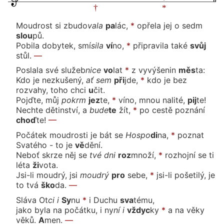
Moudrost si zbu
do
va
la
pa
lác,
*
opřela jej
o
se
dm
slou
pů.
Pobila dobytek,
smí
si
la
ví
no,
*
připravi
la
ta
ké
svůj
stůl.
—
Poslala své slu
žeb
ni
ce
vo
lat
*
z vy
vý
še
nin
měs
ta:
Kdo je nezkuše
ný,
ať
sem
při
jde,
*
kdo je bez
rozvahy,
to
ho
chci
u
čit.
Pojďte,
můj
po
krm
jez
te,
*
víno, mnou
na
li
té,
pij
te!
Nechte dětinství,
a
bu
de
te
žít,
*
po cestě
po
zná
ní
choď
te!
—
Počátek moudrosti je bát
se
Hos
po
di
na,
*
poznat
Svaté
ho
-
to
je
vě
dě
ní.
Neboť skrze něj
se
tvé
dni
roz
mno
ží,
*
rozhojní se
ti
lé
ta
ži
vo
ta.
Jsi-li moudrý,
jsi
moud
rý
pro
se
be,
*
jsi-li pošetilý,
je
to
tvá
ško
da.
—
Sláva
Ot
ci
i
Sy
nu
*
i
Du
chu
sva
té
mu,
jako byla na počátku, i
ny
ní
i
vždyc
ky
*
a na vě
ky
vě
ků.
A
men.
—