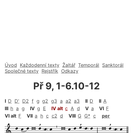
Úvod
Každodenní texty
Žaltář
Temporál
Sanktorál
Společné texty
Rejstřík
Odkazy
Př 9, 1-6.10-12
I
D
D'
D2
f
g
g2
g3
a
a2
a3
II
D
II
A
III
h
a
g
IV
g
E
IV alt
c
A
d
V
a
VI
F
VI alt
F
VII
a
h
c
c2
d
VIII
G
G*
c
per