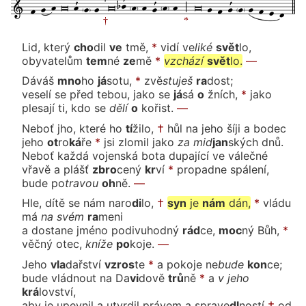
Lid, kte
rý
cho
dil
ve
tmě,
*
vidí
ve
li
ké
svět
lo,
obyvate
lům
tem
né
ze
mě
*
vzchá
zí
svět
lo.
—
Dá
váš
mno
ho
já
so
tu,
*
zvě
stu
ješ
ra
dost;
veselí se před tebou, jako
se
já
sá
o
žních,
*
jako
plesají ti, kdo
se
dě
lí
o
ko
řist.
—
Neboť jho, které ho
tí
žilo,
†
hůl na jeho šíji a bodec
je
ho
ot
ro
ká
ře
*
jsi zlomil ja
ko
za
mid
jan
ských
dnů.
Neboť každá vojenská bota dupající ve válečné
vřavě a plášť
zbro
ce
ný
kr
ví
*
propadne spálení,
bude
po
tra
vou
oh
ně.
—
Hle, dítě se nám naro
di
lo,
†
syn
je
nám
dán,
*
vládu
má
na
svém
ra
me
ni
a dostane jméno podivuhod
ný
rád
ce,
moc
ný
Bůh,
*
věčný o
tec,
kní
že
po
ko
je.
—
Jeho
vla
dař
ství
vzros
te
*
a pokoje
ne
bu
de
kon
ce;
bude vládnout na Da
vi
do
vě
trů
ně
*
a
v je
ho
krá
lov
ství,
aby je upevnil a utvrdil právem a sprave
dl
ností
†
od