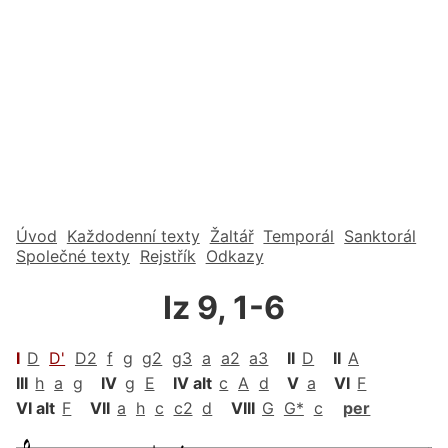
Úvod
Každodenní texty
Žaltář
Temporál
Sanktorál
Společné texty
Rejstřík
Odkazy
Iz 9, 1-6
I
D
D'
D2
f
g
g2
g3
a
a2
a3
II
D
II
A
III
h
a
g
IV
g
E
IV alt
c
A
d
V
a
VI
F
VI alt
F
VII
a
h
c
c2
d
VIII
G
G*
c
per