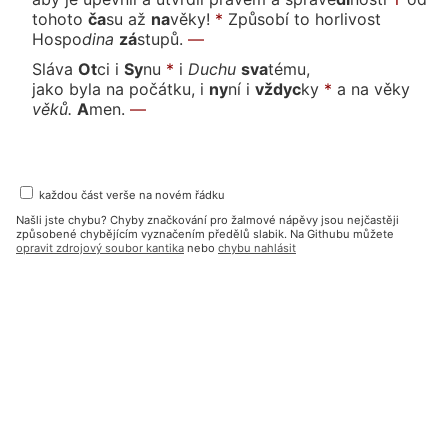
tohoto
ča
su
až
na
vě
ky!
*
Způsobí to horlivost
Hos
po
di
na
zá
stu
pů.
—
Sláva
Ot
ci
i
Sy
nu
*
i
Du
chu
sva
té
mu,
jako byla na počátku, i
ny
ní
i
vždyc
ky
*
a na vě
ky
vě
ků.
A
men.
—
každou část verše na novém řádku
Našli jste chybu? Chyby značkování pro žalmové nápěvy jsou nejčastěji
způsobené chybějícím vyznačením předělů slabik. Na Githubu můžete
opravit zdrojový soubor kantika
nebo
chybu nahlásit