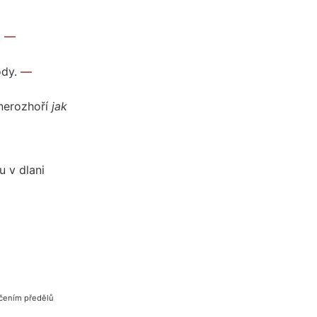
.
—
o
dy.
—
neroz
ho
ří
jak
u v dla
ni
ačením předělů