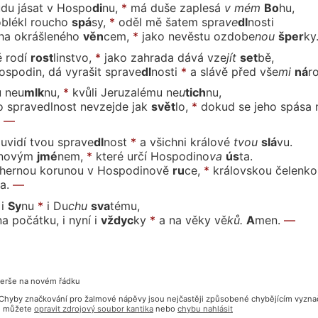
du já
sat
v Hos
po
di
nu,
*
má duše za
ple
sá
v mém
Bo
hu,
oblé
kl
rou
cho
spá
sy,
*
oděl mě ša
tem
spra
ve
dl
nos
ti
ha okráš
le
né
ho
věn
cem,
*
jako nevěstu o
zdo
be
nou
šper
ky
ě
ro
dí
rost
lin
stvo,
*
jako zahrada dá
vá
vze
jít
set
bě,
ospodin, dá vyra
šit
spra
ve
dl
nos
ti
*
a slávě
před
vše
mi
ná
r
u
ne
u
mlk
nu,
*
kvůli Jeruzalé
mu
ne
u
tich
nu,
o spravedlnost ne
vzej
de
jak
svět
lo,
*
dokud se jeho spása 
—
 uvidí
tvou
spra
ve
dl
nost
*
a všichni krá
lo
vé
tvou
slá
vu.
no
vým
jmé
nem,
*
které určí Hospo
di
no
va
ús
ta.
hernou korunou v Hospo
di
no
vě
ru
ce,
*
královskou čelenko
a.
—
i
Sy
nu
*
i
Du
chu
sva
té
mu,
na počátku, i
ny
ní
i
vždyc
ky
*
a na vě
ky
vě
ků.
A
men.
—
verše na novém řádku
? Chyby značkování pro žalmové nápěvy jsou nejčastěji způsobené chybějícím vyzn
bu můžete
opravit zdrojový soubor kantika
nebo
chybu nahlásit