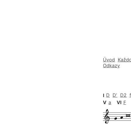
Úvod
Každo
Odkazy
I
D
D'
D2
V
a
VI
F