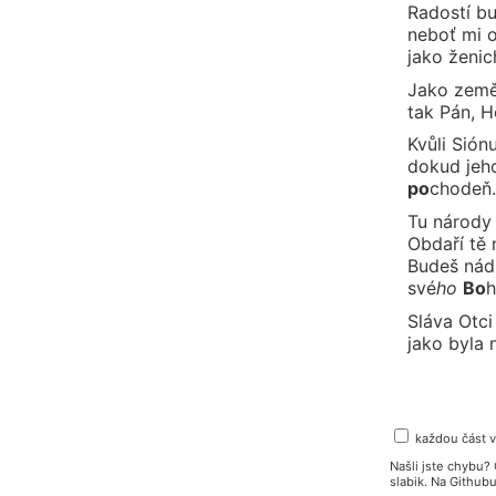
Radostí bu
neboť mi 
jako ženic
Jako ze
m
tak Pán, H
Kvůli Sió
n
dokud jeh
po
cho
deň.
Tu národy
Obdaří
tě
Budeš nád
své
ho
Bo
h
Sláva
Ot
ci
jako byla 
každou část 
Našli jste chybu
slabik. Na Githu