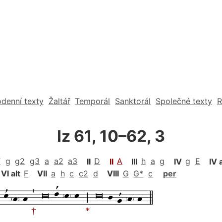
denní texty
Žaltář
Temporál
Sanktorál
Společné texty
R
Iz 61, 10–62, 3
f
g
g2
g3
a
a2
a3
II
D
II
A
III
h
a
g
IV
g
E
IV 
VI alt
F
VII
a
h
c
c2
d
VIII
G
G*
c
per