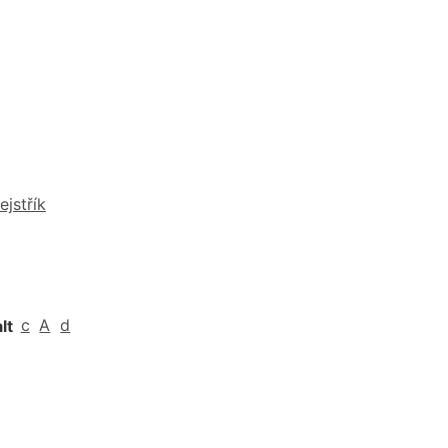
ejstřík
alt
c
A
d