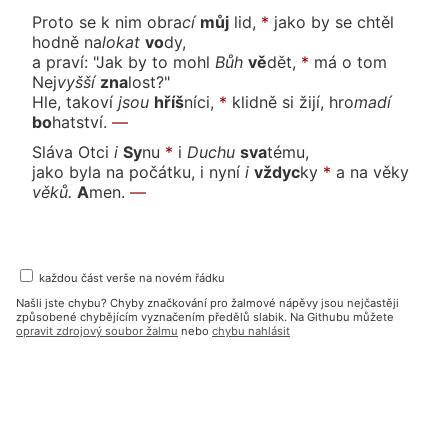
Proto se k nim
ob
ra
cí
můj
lid,
*
jako by se chtěl
hodně
na
lo
kat
vo
dy,
a praví: "Jak by to
mo
hl
Bůh
vě
dět,
*
má o tom
Nej
vyš
ší
zna
lost?"
Hle, ta
ko
ví
jsou
hříš
ní
ci,
*
klidně si žijí,
hro
ma
dí
bo
hat
ství.
—
Sláva
Ot
ci
i
Sy
nu
*
i
Du
chu
sva
té
mu,
jako byla na počátku, i
ny
ní
i
vždyc
ky
*
a na vě
ky
vě
ků.
A
men.
—
každou část verše na novém řádku
Našli jste chybu? Chyby značkování pro žalmové nápěvy jsou nejčastěji
způsobené chybějícím vyznačením předělů slabik. Na Githubu můžete
opravit zdrojový soubor žalmu
nebo
chybu nahlásit