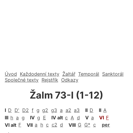
Úvod
Každodenní texty
Žaltář
Temporál
Sanktorál
Společné texty
Rejstřík
Odkazy
Žalm 73-I (1-12)
I
D
D'
D2
f
g
g2
g3
a
a2
a3
II
D
II
A
III
h
a
g
IV
g
E
IV alt
c
A
d
V
a
VI
F
VI alt
F
VII
a
h
c
c2
d
VIII
G
G*
c
per