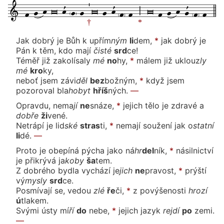
Jak dobrý je Bůh
k up
řím
ným
li
dem,
*
jak dobrý je
Pán k těm, kdo ma
jí
čis
té
srd
ce!
Téměř již zakolí
sa
ly
mé
no
hy,
*
málem již u
klouz
ly
mé
kro
ky,
neboť jsem
zá
vi
děl
bez
bož
ným,
*
když jsem
pozoroval
bla
ho
byt
hříš
ných.
—
Opravdu,
ne
ma
jí
ne
sná
ze,
*
jejich tělo je zdravé
a
dob
ře
ži
ve
né.
Netrápí
je
lid
ské
stras
ti,
*
nemají soužení jak
o
stat
ní
li
dé.
—
Proto je obepíná pýcha ja
ko
ná
hr
del
ník,
*
násilnictví
je přikrývá
ja
ko
by
ša
tem.
Z dobrého bydla vychá
zí
je
jich
ne
pra
vost,
*
prýští
vý
mys
ly
srd
ce.
Posmívají se,
ve
dou
zlé
ře
či,
*
z povýšenos
ti
hro
zí
ú
tla
kem.
Svými ús
ty
mí
ří
do
ne
be,
*
jejich ja
zyk
rej
dí
po
ze
mi.
—