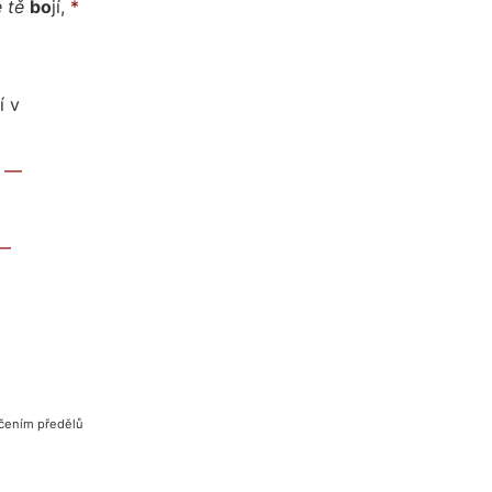
e
tě
bo
jí,
*
í v
—
—
ačením předělů