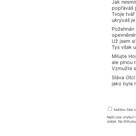
Jak nesmír
popřáváš j
Tvoje tvář
u
krý
váš
je
Požehnán
o
pev
ně
né
Už jsem
si
Tys však u
Milujte Ho
ale plnou
Vzmužte 
Sláva
Ot
ci
jako byla 
každou část 
Našli jste chybu
slabik. Na Githu