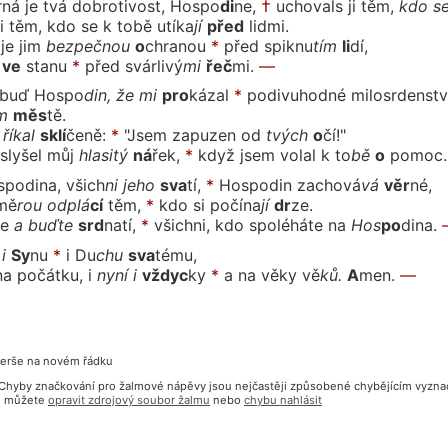
ná je tvá dobrotivost, Hospo
di
ne,
†
uchovals ji těm,
kdo
s
i těm, kdo se k tobě u
tí
ka
jí
před
lid
mi.
 je jim
bez
peč
nou
o
chra
nou
*
před
spik
nu
tím
li
dí,
ve
sta
nu
*
před svár
li
vý
mi
řeč
mi.
—
 buď Hospo
din,
že
mi
pro
ká
zal
*
podivuhodné milosrdenstv
m
měs
tě.
ří
kal
sklí
če
ně:
*
"Jsem zapu
zen
od
tvých
o
čí!"
slyšel můj
hla
si
tý
ná
řek,
*
když jsem vo
lal
k to
bě
o
po
moc.
spodina, všich
ni
je
ho
sva
tí,
*
Hospodin za
cho
vá
vá
věr
né,
 mě
rou
od
plá
cí
těm,
*
kdo si po
čí
na
jí
dr
ze.
se
a
buď
te
srd
na
tí,
*
všichni, kdo spoléhá
te
na
Hos
po
di
na.
i
Sy
nu
*
i
Du
chu
sva
té
mu,
na počátku, i
ny
ní
i
vždyc
ky
*
a na vě
ky
vě
ků.
A
men.
—
verše na novém řádku
? Chyby značkování pro žalmové nápěvy jsou nejčastěji způsobené chybějícím vyzn
bu můžete
opravit zdrojový soubor žalmu
nebo
chybu nahlásit