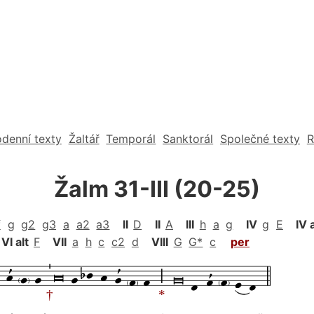
denní texty
Žaltář
Temporál
Sanktorál
Společné texty
R
Žalm 31-III (20-25)
f
g
g2
g3
a
a2
a3
II
D
II
A
III
h
a
g
IV
g
E
IV 
VI alt
F
VII
a
h
c
c2
d
VIII
G
G*
c
per