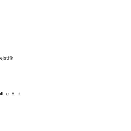
ejstřík
alt
c
A
d