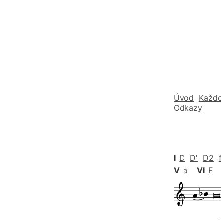
Úvod
Každo
Odkazy
I
D
D'
D2
V
a
VI
F