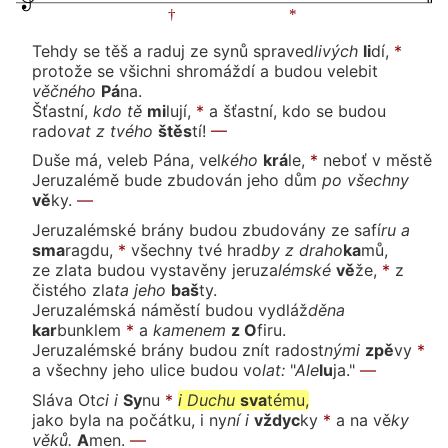
Tehdy se těš a raduj ze synů spra
ved
li
vých
li
dí,
*
protože se všichni shromáždí a budou velebit
věč
né
ho
Pá
na.
Šťast
ní,
kdo
tě
mi
lu
jí,
*
a šťastní, kdo se budou
rado
vat
z tvé
ho
štěs
tí!
—
Duše má, veleb Pána,
vel
ké
ho
krá
le,
*
neboť v městě
Jeruzalémě bude zbudován jeho dům
po
všech
ny
vě
ky.
—
Jeruzalémské brány budou zbudovány ze sa
fí
ru
a
sma
rag
du,
*
všechny tvé hrad
by
z dra
ho
ka
mů,
ze zlata budou vystavěny jeru
za
lém
ské
vě
že,
*
z
čistého zla
ta
je
ho
baš
ty.
Jeruzalémská náměstí budou vy
dláž
dě
na
kar
bun
klem
*
a
ka
me
nem
z O
fi
ru.
Jeruzalémské brány budou znít ra
dost
ný
mi
zpě
vy
*
a všechny jeho ulice budou vo
lat:
"
A
le
lu
ja."
—
Sláva
Ot
ci
i
Sy
nu
*
i
Du
chu
sva
té
mu,
jako byla na počátku, i
ny
ní
i
vždyc
ky
*
a na vě
ky
vě
ků.
A
men.
—