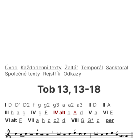
Úvod
Každodenní texty
Žaltář
Temporál
Sanktorál
Společné texty
Rejstřík
Odkazy
Tob 13, 13-18
I
D
D'
D2
f
g
g2
g3
a
a2
a3
II
D
II
A
III
h
a
g
IV
g
E
IV alt
c
A
d
V
a
VI
F
VI alt
F
VII
a
h
c
c2
d
VIII
G
G*
c
per